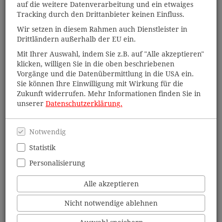
auf die weitere Datenverarbeitung und ein etwaiges
Tracking durch den Drittanbieter keinen Einfluss.
Wir setzen in diesem Rahmen auch Dienstleister in
Drittländern außerhalb der EU ein.
Mit Ihrer Auswahl, indem Sie z.B. auf "Alle akzeptieren"
klicken, willigen Sie in die oben beschriebenen
Vorgänge und die Datenübermittlung in die USA ein.
Sie können Ihre Einwilligung mit Wirkung für die
Zukunft widerrufen. Mehr Informationen finden Sie in
unserer
Datenschutzerklärung.
Notwendig
tolino flip
Statistik
Per Knopfdruck umblättern - ideal für Urlaub, Strand, Balkon
Personalisierung
und entspannte Lesestunden unterwegs.
Alle akzeptieren
Zum tolino flip
Nicht notwendige ablehnen